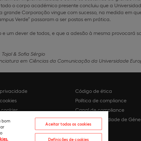
l todo o corpo académico presente concluiu que a Universidad
a grande Corporação vingue com sucesso, na medida em que 
mpus Verde” passaram a ser postas em prática.
o e um dever de todos, e que a adesão à mesma provocará s
 Tojal & Sofia Sérgio
enciatura em Ciências da Comunicação da Universidade Euro
e privacidade
Código de ética
 cookies
Política de compliance
 cookies
Canal de compliance
Plano de Igualdade de Géne
eu bom
Aceitar todos os cookies
lar
 assédio
ão
kies.
Definições de cookies