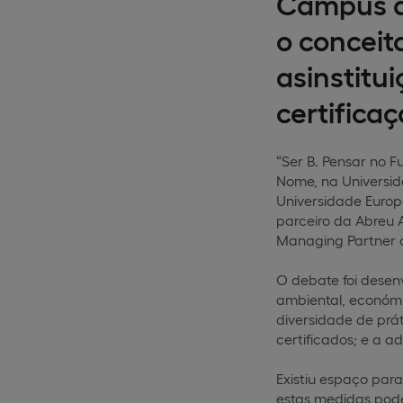
Campus d
o conceit
asinstitu
certificaç
“Ser B. Pensar no 
Nome, na Universid
Universidade Europ
parceiro da Abreu 
Managing Partner d
O debate foi desenv
ambiental, económi
diversidade de prá
certificados; e a 
Existiu espaço pa
estas medidas pod