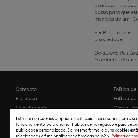
alterados – no qua
passo para que est
medidas de um “Ca
Ser B. é uma missã
a sociedade.
Da autoria de Filipa
Estudantes da Lic
Contacto
Política d
Biblioteca
Política de
Recrutamento
Configurar
Agendar visita
Aviso legal
Este site usa cookies próprios e de terceiros necessários para o s
funcionamento, para analisar hábitos de navegação e para veicu
Política de
publicidade personalizada. Da mesma forma, alguns cookies est
relacionados a funcionalidades oferecidas na Web.
Política de coo