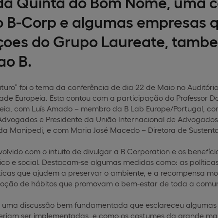
a Quinta do Bom Nome, uma co
o B-Corp e algumas empresas q
içoes do Grupo Laureate, tam
ao B.
Futuro” foi o tema da conferência de dia 22 de Maio no Audit
ade Europeia. Esta contou com a participação do Professor Do
eia, com Luís Amado – membro da B Lab Europe/Portugal, com
Advogados e Presidente da União Internacional de Advogados
a Manipedi, e com Maria José Macedo – Diretora de Sustenta
olvido com o intuito de divulgar a B Corporation e os benefíc
co e social. Destacam-se algumas medidas como: as políticas 
ticas que ajudem a preservar o ambiente, e a recompensa mo
adoção de hábitos que promovam o bem-estar de toda a comu
ra uma discussão bem fundamentada que esclareceu algumas
eriam ser implementadas, e como os costumes da grande mai