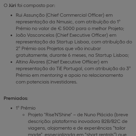
O
J
úri
foi composto por:
Rui Assunção (Chief Commercial Officer) em
representação da Nmusic, com atribuíção do 1º
Prémio no valor de € 5000 para o melhor Projeto;
João Vasconcelos (Chief Executive Officer) em
representação da Startup Lisboa, com atribuíção do
2º Prémio aos Projetos que vão incubar
gratuitamente, durante 6 meses, na Startup Lisboa;
Altino Álvares (Chief Executive Offiicer) em
representação do TiE Portugal, com atribuição do 3º
Prémio em
mentoring
e apoio no relacionamento
com potenciais investidores.
Premiados
:
1º Prémio
Projeto "Rise’N’Shine" – de Nuno Plácido (breve
descrição: plataforma inovadora B2B/B2C de
viagens, alojamento e de experiências “tailor
made”, especializada em “short rentals”) que