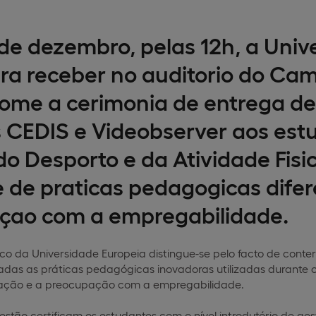
 de dezembro, pelas 12h, a Univ
ira receber no auditorio do Ca
me a cerimonia de entrega de 
CEDIS e Videobserver aos est
do Desporto e da Atividade Fisi
e de praticas pedagogicas dife
çao com a empregabilidade.
 da Universidade Europeia distingue-se pelo facto de conter 
adas as práticas pedagógicas inovadoras utilizadas durante o
mação e a preocupação com a empregabilidade.
stão certificam os estudantes com o nível introdutório de ges