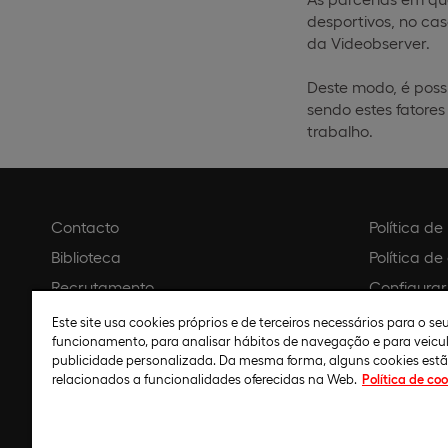
desportivos, no cas
da Videobserver.
Deste modo, é poss
sendo estes fatore
trabalho.
Contacto
Política d
Biblioteca
Política de
Recrutamento
Configurar
Agendar visita
Aviso legal
Este site usa cookies próprios e de terceiros necessários para o s
funcionamento, para analisar hábitos de navegação e para veicu
Política de
publicidade personalizada. Da mesma forma, alguns cookies est
relacionados a funcionalidades oferecidas na Web.
Política de coo