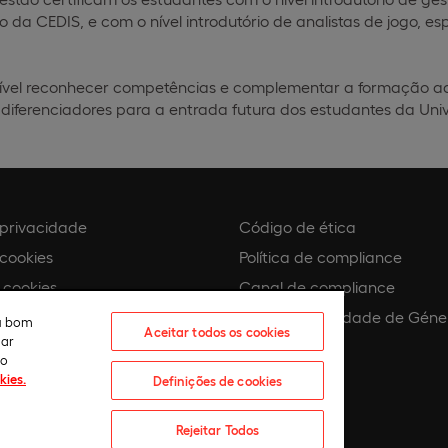
o da CEDIS, e com o nível introdutório de analistas de jogo, e
ível reconhecer competências e complementar a formação adq
s diferenciadores para a entrada futura dos estudantes da Un
e privacidade
Código de ética
 cookies
Política de compliance
 cookies
Canal de compliance
Plano de Igualdade de Géne
eu bom
Aceitar todos os cookies
lar
 assédio
ão
kies.
Definições de cookies
Rejeitar Todos