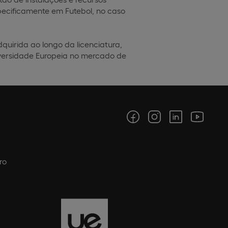
specificamente em Futebol, no caso
uirida ao longo da licenciatura,
iversidade Europeia no mercado de
ro