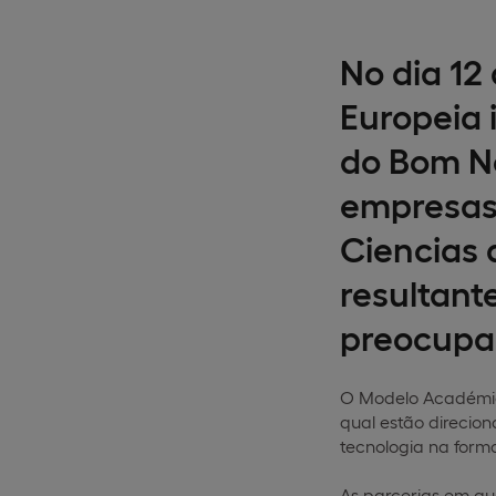
No dia 12
Europeia 
do Bom No
empresas 
Ciencias 
resultant
preocupa
O Modelo Académico
qual estão direcion
tecnologia na for
As parcerias em que