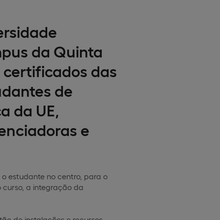
ersidade
mpus da Quinta
certificados das
udantes de
ca da UE,
renciadoras e
o estudante no centro, para o
 curso, a integração da
tão de instalações e recursos