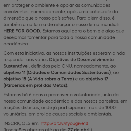
em proteger o ambiente e apoiar as comunidades
envolventes, nomeadamente, após uma catástrofe da
dimensão que o nosso país sofreu. Para além disso, é
também uma forma de reforçar o nosso lema mundial:
HERE FOR GOOD
. Estamos aqui para o bem e é algo que
desejamos fomentar para toda a nossa comunidade
académica
Com esta iniciativa, as nossas Instituições esperam ainda
responder aos vários
Objetivos de Desenvolvimento
Sustentável
, definidos pela ONU, nomeadamente, ao
objetivo 11 (Cidades e Comunidades Sustentáveis)
, ao
objetivo 15 (A Vida sobre a Terra)
e ao
objetivo 17
(Parcerias em prol das Metas)
.
Estamos há 6 anos a promover o voluntariado junto da
nossa comunidade académica e dos nossos parceiros, em
5 ações distintas, onde já participaram mais de 1000
voluntários, em prol de causas sociais e ambientais.
INSCRIÇÕES em:
http://bit.ly/ifyougive18
(Inscrições abertas até ao dia
27 de abril
).