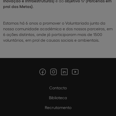
Inovação e Infraestruturas)
e ao
objetivo 17 (Parcerias em
prol das Metas)
.
Estamos há 6 anos a promover o Voluntariado junto da
nossa comunidade académica e dos nossos parceiros, em
6 ações distintas, onde já participaram mais de 1500
voluntários, em prol de causas sociais e ambientais.
Contacto
Biblioteca
Recrutamento