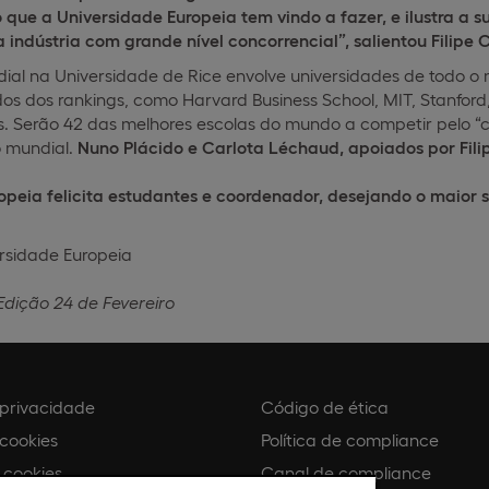
ue a Universidade Europeia tem vindo a fazer, e ilustra a 
indústria com grande nível concorrencial”, salientou Filipe C
al na Universidade de Rice envolve universidades de todo o
os dos rankings, como Harvard Business School, MIT, Stanford,
as. Serão 42 das melhores escolas do mundo a competir pelo “
 mundial.
Nuno Plácido e Carlota Léchaud, apoiados por Filipe
opeia felicita estudantes e coordenador, desejando o maior 
 Edição 24 de Fevereiro
e privacidade
Código de ética
 cookies
Política de compliance
 cookies
Canal de compliance