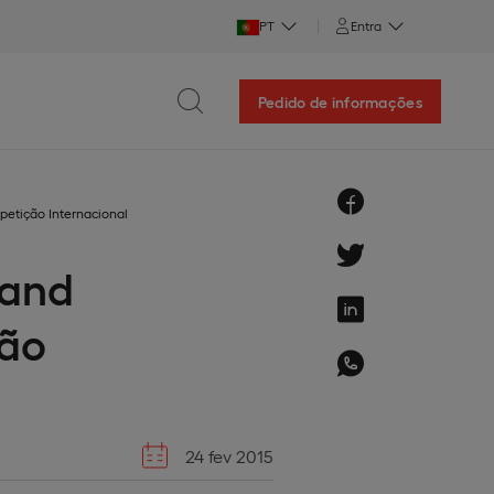
PT
Entra
Pedido de informações
petição Internacional
 and
ção
24 fev 2015