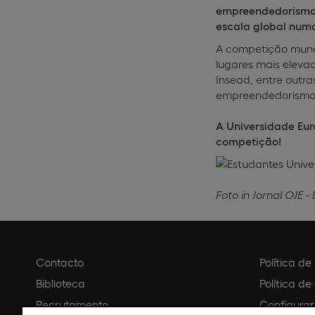
empreendedorismo q
escala global numa 
A competição mundi
lugares mais elevad
Insead, entre outr
empreendedorismo
A Universidade Eur
competição!
Foto in Jornal OJE -
Contacto
Política d
Biblioteca
Política de
Recrutamento
Configurar