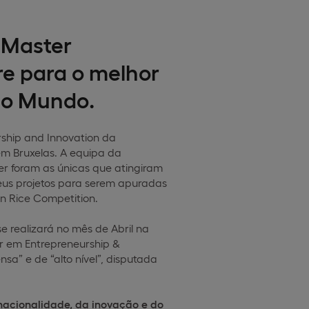
 Master
re para o melhor
do Mundo.
ship and Innovation da
em Bruxelas. A equipa da
er foram as únicas que atingiram
seus projetos para serem apuradas
an Rice Competition.
 realizará no mês de Abril na
er em Entrepreneurship &
nsa” e de “alto nível”, disputada
rnacionalidade, da inovação e do