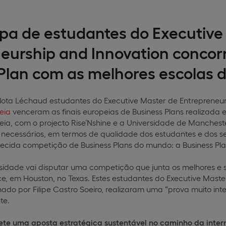
pa de estudantes do Executive
eurship and Innovation concor
Plan com as melhores escolas 
lota Léchaud estudantes do Executive Master de Entrepreneur
eia
venceram as finais europeias de Business Plans realizada 
eia, com o projecto Rise’Nshine e a Universidade de Manchest
os necessários, em termos de qualidade dos estudantes e dos 
hecida competição
de Business Plans do mundo: a Business Pl
sidade vai disputar uma competição que junta os melhores e se
ce, em Houston, no Texas. Estes estudantes do Executive Mast
enado
por Filipe Castro Soeiro, realizaram uma “prova muito inte
te.
flete uma aposta estratégica sustentável no caminho da inte