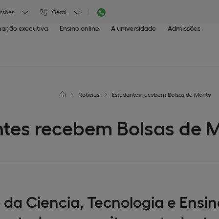
ssões:
Geral:
ação executiva
Ensino online
A universidade
Admissões
Notícias
Estudantes recebem Bolsas de Mérito
tes recebem Bolsas de M
o da Ciencia, Tecnologia e Ensin