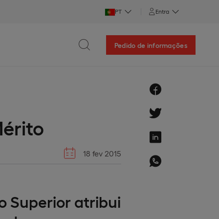
PT
Entra
Pedido de informações
érito
18 fev 2015
o Superior atribui