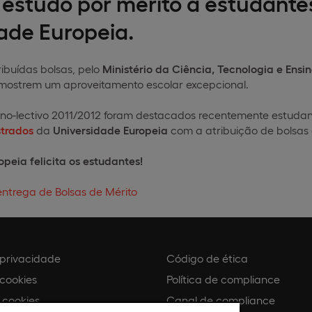
 estudo por merito a estudante
ade Europeia.
ibuídas bolsas, pelo
Ministério da Ciência, Tecnologia e Ensin
 mostrem um aproveitamento escolar excepcional.
no-lectivo 2011/2012 foram destacados recentemente estudant
trados
da
Universidade Europeia
com a atribuição de bolsas 
peia felicita os estudantes!
entrega de Bolsas de Mérito
e privacidade
Código de ética
 cookies
Política de compliance
 cookies
Canal de compliance