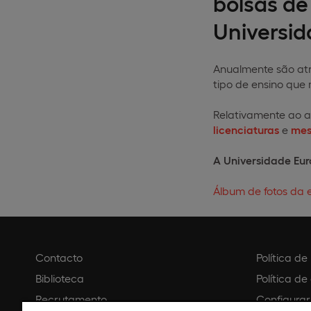
bolsas de
Universid
Anualmente são atr
tipo de ensino que
Relativamente ao a
licenciaturas
e
mes
A Universidade Euro
Álbum de fotos da 
Contacto
Política d
Biblioteca
Política de
Recrutamento
Configurar