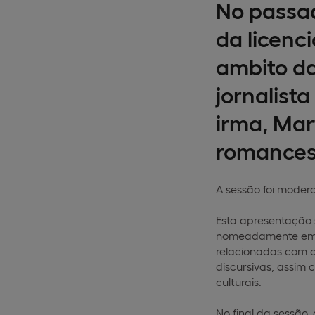
No passad
da licenc
ambito da
jornalista
irma, Mar
romances
A sessão foi modera
E
sta apresentação 
nomeadamente em Ox
relacionadas com o 
discursivas, assim 
culturais.
No final da sessão,