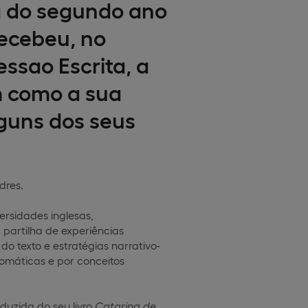
a do segundo ano
recebeu, no
essao Escrita, a
im como a sua
guns dos seus
dres.
rsidades inglesas,
partilha de experiências
o texto e estratégias narrativo-
iomáticas e por conceitos
aduzida do seu livro
Catarina de