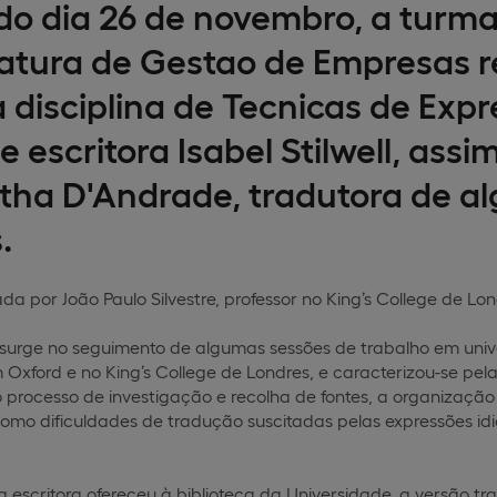
o dia 26 de novembro, a turm
iatura de Gestao de Empresas 
 disciplina de Tecnicas de Expr
 e escritora Isabel Stilwell, ass
tha D'Andrade, tradutora de al
.
da por João Paulo Silvestre, professor no King’s College de Lon
surge no seguimento de algumas sessões de trabalho em unive
ford e no King’s College de Londres, e caracterizou-se pela 
processo de investigação e recolha de fontes, a organização d
como dificuldades de tradução suscitadas pelas expressões id
 a escritora ofereceu à biblioteca da Universidade, a versão tr