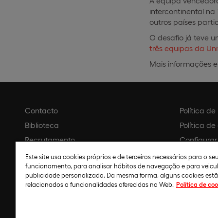
A equipa vencedora
intercontinental na
outros países parti
O desafio já teve 
três equipas da Un
Mais informações 
Contacto
Política d
Biblioteca
Política de
Recrutamento
Configurar
Agendar visita
Aviso legal
Este site usa cookies próprios e de terceiros necessários para o s
funcionamento, para analisar hábitos de navegação e para veicu
Política de
publicidade personalizada. Da mesma forma, alguns cookies est
relacionados a funcionalidades oferecidas na Web.
Política de coo