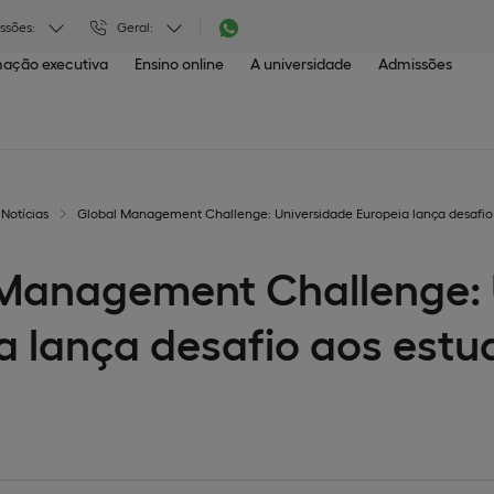
ssões:
Geral:
ação executiva
Ensino online
A universidade
Admissões
Notícias
Global Management Challenge: Universidade Europeia lança desafio
Management Challenge: 
a lança desafio aos estu