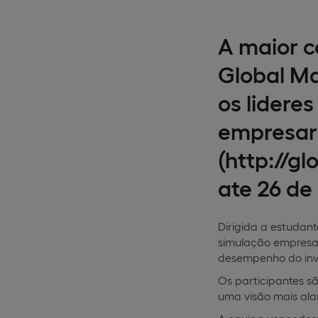
A maior c
Global Ma
os lidere
empresari
(http://g
ate 26 de
Dirigida a estudan
simulação empresar
desempenho do inv
Os participantes s
uma visão mais ala