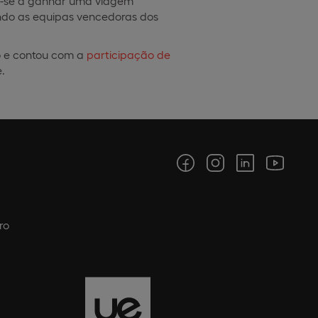
a-se a ganhar uma viagem
tando as equipas vencedoras dos
no e contou com a
participação de
.
ro