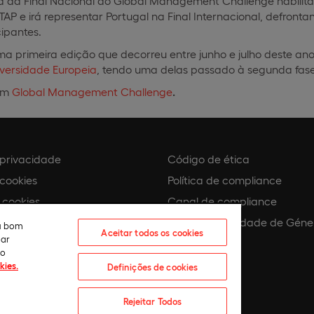
 da Final Nacional do Global Management Challenge habilit
 TAP e irá representar Portugal na Final Internacional, defron
cipantes.
uma primeira edição que decorreu entre junho e julho deste a
iversidade Europeia
, tendo uma delas passado à segunda fase
em
Global Management Challenge
.
e privacidade
Código de ética
 cookies
Política de compliance
 cookies
Canal de compliance
Plano de Igualdade de Géne
eu bom
Aceitar todos os cookies
lar
 assédio
ão
kies.
Definições de cookies
Rejeitar Todos