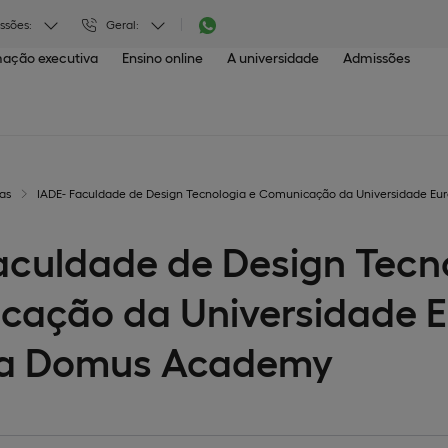
ssões:
Geral:
ação executiva
Ensino online
A universidade
Admissões
as
IADE- Faculdade de Design Tecnologia e Comunicação da Universidade E
aculdade de Design Tecn
ação da Universidade E
 a Domus Academy