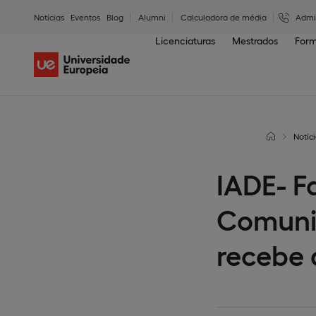
Notícias
Eventos
Blog
Alumni
Calculadora de média
Admi
Licenciaturas
Mestrados
Form
Notíci
IADE- F
Comunic
recebe