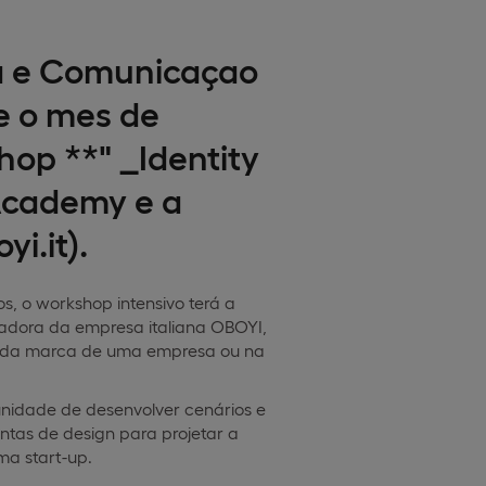
ia e Comunicaçao
e o mes de
hop **" _Identity
Academy e a
i.it).
s, o workshop intensivo terá a
adora da empresa italiana OBOYI,
 da marca de uma empresa ou na
unidade de desenvolver cenários e
tas de design para projetar a
ma start-up.