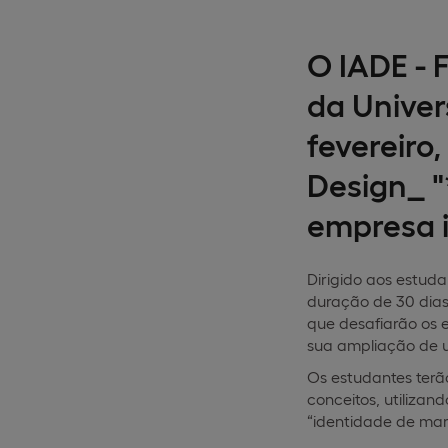
O IADE - 
da Univer
fevereiro
Design_ 
empresa i
Dirigido aos estuda
duração de 30 dias
que desafiarão os 
sua ampliação de u
Os estudantes terã
conceitos, utiliza
“identidade de mar