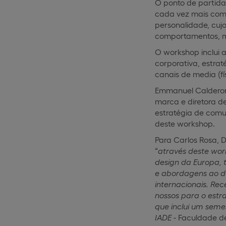
O ponto de partida
cada vez mais com
personalidade, cujo
comportamentos, mo
O workshop inclui a
corporativa, estra
canais de media (fís
Emmanuel Calderon,
marca e diretora de
estratégia de comu
deste workshop.
Para Carlos Rosa, 
“
através deste wor
design da Europa, 
e abordagens ao de
internacionais. Re
nossos para o estr
que inclui um seme
IADE -
Faculdade de