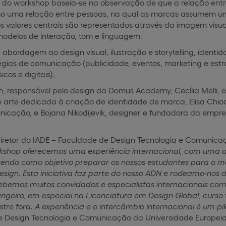
 do workshop baseia-se na observação de que a relação entr
o uma relação entre pessoas, na qual as marcas assumem
s valores centrais são representados através da imagem visua
delos de interação, tom e linguagem.
 abordagem ao design visual, ilustração e storytelling, identi
tégias de comunicação (publicidade, eventos, marketing e es
icos e digitais).
 responsável pelo design da Domus Academy, Cecília Melli, es
 arte dedicada à criação de identidade de marca, Elisa Chiod
nicação, e Bojana Nikodijevik, designer e fundadora da empre
Diretor do IADE – Faculdade de Design Tecnologia e Comunica
kshop oferecemos uma experiência internacional, com uma d
tendo como objetivo preparar os nossos estudantes para o mu
sign. Esta iniciativa faz parte do nosso ADN e rodeamo-nos 
cebemos muitos convidados e especialistas internacionais 
angeiro, em especial na Licenciatura em Design Global, curso
stre fora. A experiência e o intercâmbio internacional é um 
 Design Tecnologia e Comunicação da Universidade Europeia