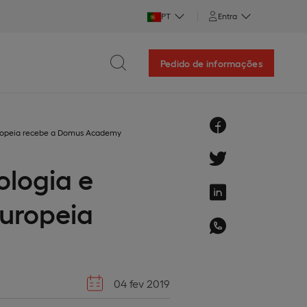
PT
Entra
Pedido de informações
uropeia recebe a Domus Academy
ologia e
uropeia
04 fev 2019