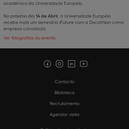
académico da Universidade Europeia.
No próximo dia
14 de Abril
, a Universidade Europeia
recebe mais um seminário
iFuture
com a Decathlon como
empresa convidada.
Ver fotografias do evento
Contacto
Biblioteca
Recrutamento
Agendar visita