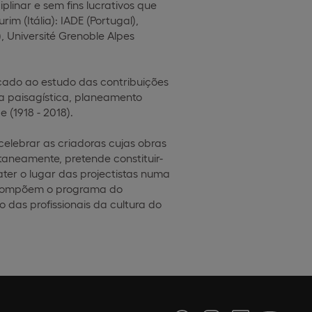
linar e sem fins lucrativos que
im (Itália): IADE (Portugal),
, Université Grenoble Alpes
cado ao estudo das contribuições
ura paisagística, planeamento
(1918 - 2018).
 celebrar as criadoras cujas obras
taneamente, pretende constituir-
er o lugar das projectistas numa
e compõem o programa do
das profissionais da cultura do