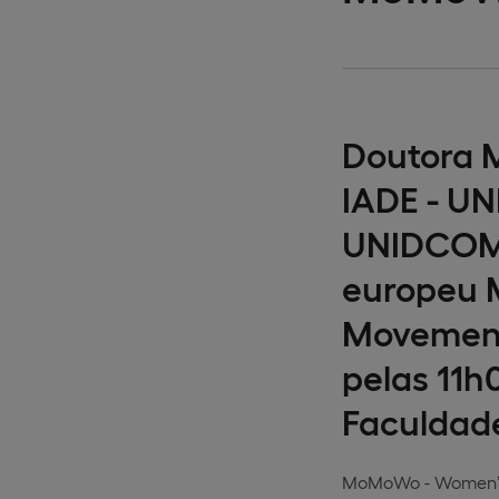
Doutora M
IADE - U
UNIDCOM-
europeu 
Movement,
pelas 11h
Faculdade
MoMoWo - Women’s 