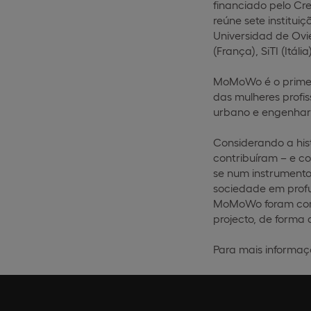
financiado pelo Cre
reúne sete instituiç
Universidad de Ovie
(França), SiTI (Itália)
MoMoWo é o primeir
das mulheres profis
urbano e engenhari
Considerando a hist
contribuíram – e co
se num instrumento
sociedade em prof
MoMoWo foram conce
projecto, de forma 
Para mais informaç