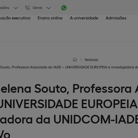
ssões:
Geral:
ação executiva
Ensino online
A universidade
Admissões
Notícias
 Souto, Professora Associada do IADE – UNIVERSIDADE EUROPEIA e investigador
elena Souto, Professora
 UNIVERSIDADE EUROPEIA
gadora da UNIDCOM-IADE
Wo