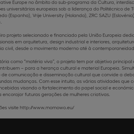
ative Europe no âmbito do sub-programa da Cultura, interdiscip
ões universitárias europeias sob a liderança do Politécnico de Tur
do (Espanha), Vrije University (Holanda), ZRC SAZU (Eslovénia)
.
o projeto selecionado e financiado pela União Europeia dedi
sionais em arquitetura, design industrial e interiores, arquitet
a civil, desde o movimento moderno até à contemporaneidade 
ória como “matéria viva”, o projeto tem por objetivo principal
ntribuem – para a herança cultural e material Europeia. Simul
 de comunicação e disseminação cultural que convide a debat
undas mudanças. Com esse intuito, as várias atividades qu
bidas visando o fortalecimento do papel social e económico 
a encorajar futuras gerações de mulheres criativas.
ões visite http://www.momowo.eu/