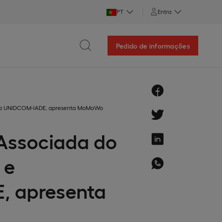
PT
Entra
Pedido de informações
a da UNIDCOM-IADE, apresenta MoMoWo
 Associada do
 e
, apresenta