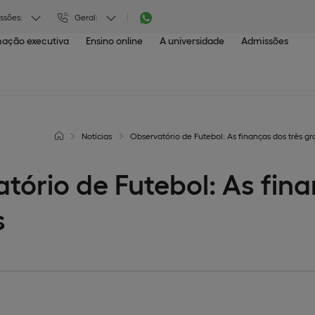
ssões:
Geral:
ação executiva
Ensino online
A universidade
Admissões
Notícias
Observatório de Futebol: As finanças dos três g
tório de Futebol: As fina
s