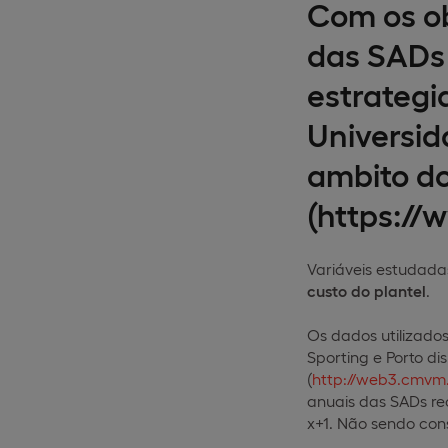
Com os ob
das SADs d
estrategi
Universid
ambito do
(https://
Variáveis estudada
custo do plantel
.
Os dados utilizados
Sporting e Porto dis
(
http://web3.cmvm.
anuais das SADs re
x+1. Não sendo consi