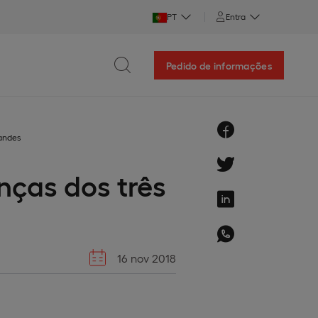
PT
Entra
Pedido de informações
randes
nças dos três
16 nov 2018