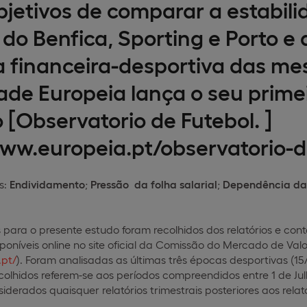
jetivos de comparar a estabili
o Benfica, Sporting e Porto e d
a financeira-desportiva das me
ade Europeia lança o seu prime
 [Observatorio de Futebol. ]
www.europeia.pt/observatorio-d
s:
Endividamento
;
Pressão da folha salarial
;
Dependência da
 para o presente estudo foram recolhidos dos relatórios e con
poníveis online no site oficial da
Comissão do Mercado de Valor
pt/
). Foram analisadas as últimas três épocas desportivas (15/16
colhidos referem-se aos períodos compreendidos entre 1 de Jul
derados quaisquer relatórios trimestrais posteriores aos relató