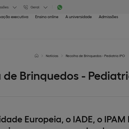
ssões:
Geral:
ação executiva
Ensino online
A universidade
Admissões
Notícias
Recolha de Brinquedos - Pediatria IPO
 de Brinquedos - Pediatr
idade Europeia, o IADE, o IPAM 