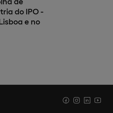
lha de
ria do IPO -
Lisboa e no