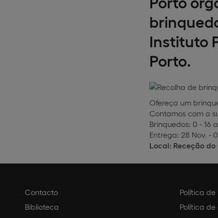
Porto or
brinquedo
Instituto
Porto.
Ofereça um brinque
Contamos com a su
Brinquedos: 0 - 16
Entrega: 28 Nov. - 
Local: Receção d
Contacto
Política d
Biblioteca
Política de