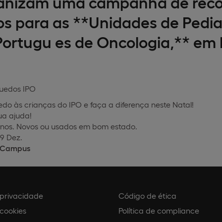
ganizam uma campanha de reco
s para as **Unidades de Pediat
 Portugu es de Oncologia,** em 
do às crianças do IPO e faça a diferença neste Natal!
a ajuda!
 anos. Novos ou usados em bom estado.
09 Dez.
o Campus
e privacidade
Código de ética
 cookies
Política de compliance