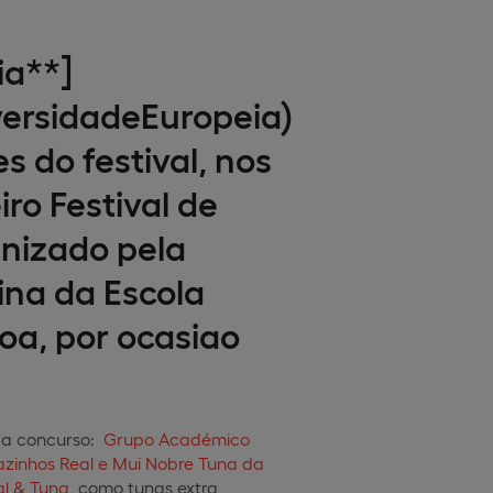
ia**]
ersidadeEuropeia)
 do festival, nos
ro Festival de
anizado pela
ina da Escola
oa, por ocasiao
 a concurso:
Grupo Académico
zinhos Real e Mui Nobre Tuna da
al & Tuna
, como tunas extra