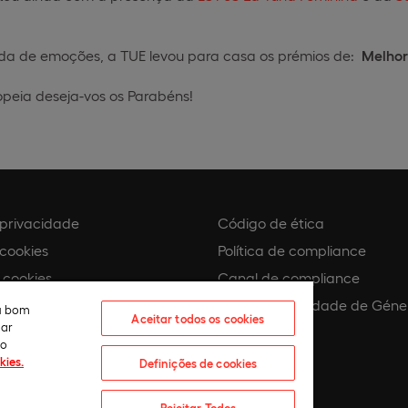
a de emoções, a TUE levou para casa os prémios de:
Melhor 
opeia deseja-vos os Parabéns!
e privacidade
Código de ética
 cookies
Política de compliance
 cookies
Canal de compliance
Plano de Igualdade de Géne
eu bom
Aceitar todos os cookies
lar
 assédio
ão
kies.
Definições de cookies
Rejeitar Todos