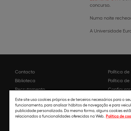
concurso.
Numa noite rechead
A Universidade Eur
Contacto
Política d
Biblioteca
Política de
Recrutamento
Configurar
Agendar visita
Aviso legal
Este site usa cookies próprios e de terceiros necessários para o s
funcionamento, para analisar hábitos de navegação e para veicu
Política de
publicidade personalizada. Da mesma forma, alguns cookies est
relacionados a funcionalidades oferecidas na Web.
Política de coo