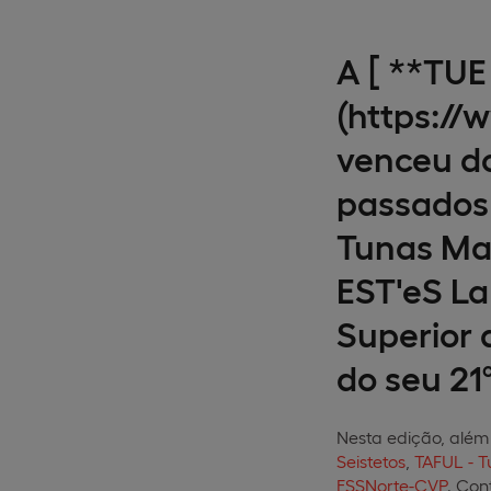
A [ **TUE
(https:/
venceu do
passados 
Tunas Mas
EST'eS La
Superior 
do seu 21º
Nesta edição, além
Seistetos
,
TAFUL - 
ESSNorte-CVP
. Con