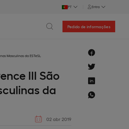
PT
Entra
Pedido de informações
Tunas Masculinas da ESTeSL
ence III São
sculinas da
02 abr 2019