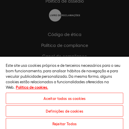
Política de assédio
Código de ética
Política de compliance
Canal de compliance
Este site usa cookies próprios e de terceiros necessários para o seu
Plano de Igualdade de Género
bom funcionamento, para analisar hábitos de navegação e para
veicular publicidade personalizada. Da mesma forma, alguns
cookies estão relacionados a funcionalidades oferecidas na
Web.
Política de cookies.
Aceitar todos os cookies
Definições de cookies
Universidade Europeia © 2026. Todos os direitos reservados
Rejeitar Todos