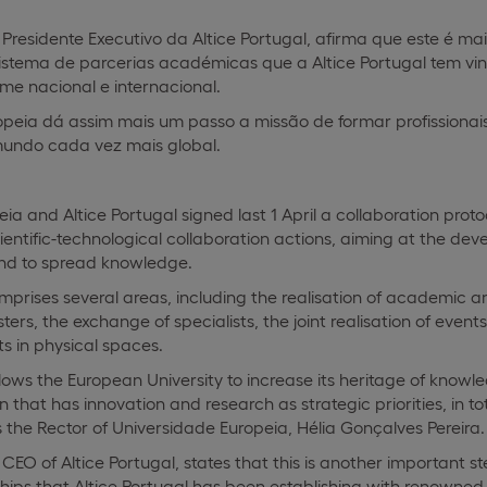
Presidente Executivo da Altice Portugal, afirma que este é m
stema de parcerias académicas que a Altice Portugal tem vi
ome nacional e internacional.
opeia dá assim mais um passo a missão de formar profissionai
undo cada vez mais global.
ia and Altice Portugal signed last 1 April a collaboration prot
ntific-technological collaboration actions, aiming at the devel
nd to spread knowledge.
mprises several areas, including the realisation of academic and
rs, the exchange of specialists, the joint realisation of even
ts in physical spaces.
lows the European University to increase its heritage of knowle
 that has innovation and research as strategic priorities, in to
ys the Rector of Universidade Europeia, Hélia Gonçalves Pereira.
CEO of Altice Portugal, states that this is another important 
ps that Altice Portugal has been establishing with renowned 