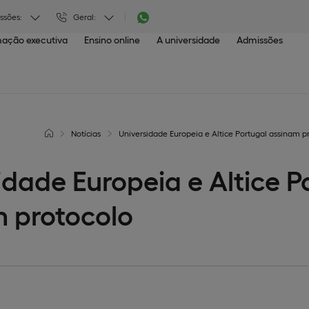
ssões:
Geral:
ação executiva
Ensino online
A universidade
Admissões
Notícias
Universidade Europeia e Altice Portugal assinam p
idade Europeia e Altice P
 protocolo