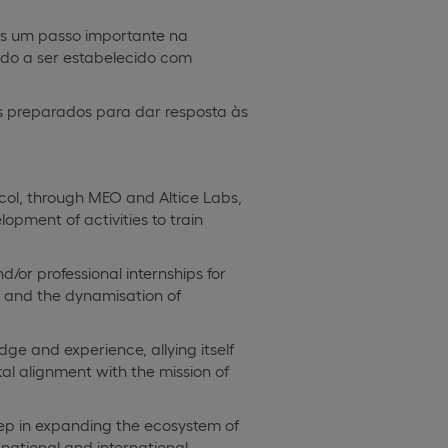
ais um passo importante na
ndo a ser estabelecido com
s preparados para dar resposta às
ocol, through MEO and Altice Labs,
opment of activities to train
/or professional internships for
ts and the dynamisation of
dge and experience, allying itself
tal alignment with the mission of
step in expanding the ecosystem of
national and international