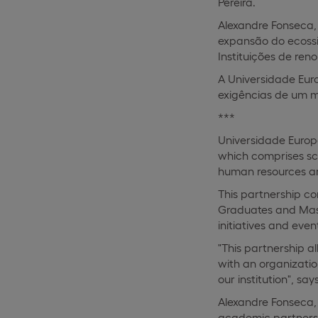
Pereira.
Alexandre Fonseca, 
expansão do ecossi
Instituições de ren
A Universidade Eur
exigências de um m
***
Universidade Europe
which comprises scie
human resources a
This partnership co
Graduates and Maste
initiatives and even
"This partnership al
with an organization
our institution", sa
Alexandre Fonseca, 
academic partnershi