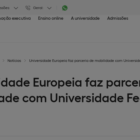
ssões:
Geral:
ação executiva
Ensino online
A universidade
Admissões
Notícias
Universidade Europeia faz parceria de mobilidade com Universi
idade Europeia faz parce
ade com Universidade Fe