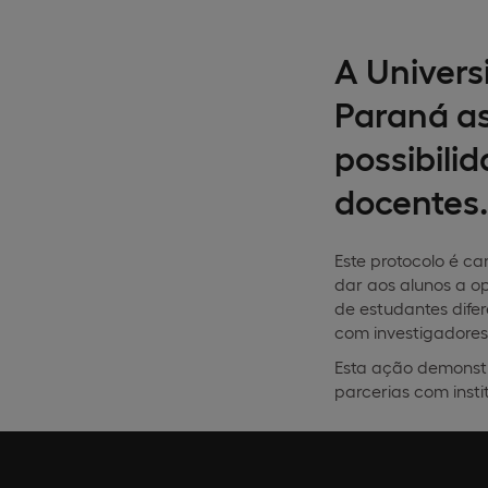
A Univers
Paraná as
possibili
docentes.
Este protocolo é c
dar aos alunos a op
de estudantes dife
com investigadores
Esta ação demonstr
parcerias com insti