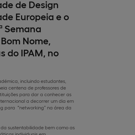
ade de Design
de Europeia e o
3ª Semana
o Bom Nome,
us do IPAM, no
démica, incluindo estudantes,
eia centena de professores de
stituições para dar a conhecer as
nternacional a decorrer um dia em
ng para “networking” na área da
es da sustentabilidade bem como as
áticas individuais em