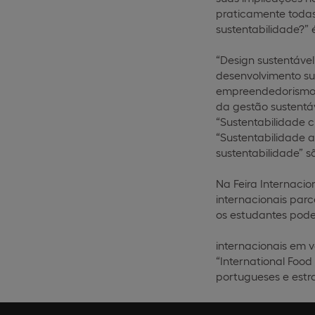
praticamente todas
sustentabilidade?” é
“Design sustentável
desenvolvimento sus
empreendedorismo e
da gestão sustentáv
“Sustentabilidade cu
“Sustentabilidade 
sustentabilidade” 
Na Feira Internaci
internacionais par
os estudantes poder
internacionais em 
“International Food
portugueses e estra