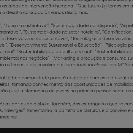
 as áreas de intervenção humana. “Que futuro (s) temos em
 o desafio colocado às várias disciplinas.
”, “Turismo sustentável”, “Sustentabilidade no desporto”, “Asp
tentável”, “Sustentabilidade no setor hoteleiro”, “Gamification
 desenvolvimento sustentável”, “Tecnologias e desenvolviment
el”, “Desenvolvimento Sustentável e Educação”, “Psicologia pa
ltural”, ”Sustentabilidade da cultura visual”, “Sustentabilidade s
ambiental nos negócios”, “Marketing e produção e consumo su
são os temas a desenvolver nas
international classes
na 13ª Sem
onal toda a comunidade poderá contactar com os representant
ceiras, tomando conhecimento das oportunidades de mobilidade
ão ouvir testemunhos de jovens na primeira pessoa sobre as s
várias partes do globo e, também, dos estrangeiros que se en
 Chalenges”, fomentarão a partilha de culturas e o convívio e
ngeiros.