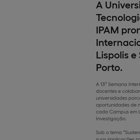
A Univers
Tecnologi
IPAM prom
Internac
Lispolis 
Porto.
A 13ª Semana Inter
docentes e colabor
universidades parce
oportunidades de m
cada Campus em Lis
Investigação.
Sob o tema “Susten
suas implicações na