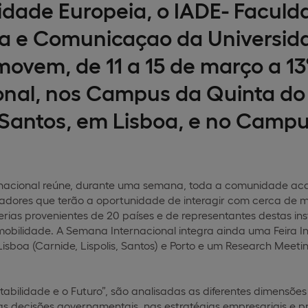
idade Europeia, o IADE- Faculd
a e Comunicaçao da Universida
ovem, de 11 a 15 de março a 1
ional, nos Campus da Quinta d
e Santos, em Lisboa, e no Camp
nacional reúne, durante uma semana, toda a comunidade aca
adores que terão a oportunidade de interagir com cerca de m
rias provenientes de 20 países e de representantes destas in
obilidade. A Semana Internacional integra ainda uma Feira I
boa (Carnide, Lispolis, Santos) e Porto e um Research Meeti
tabilidade e o Futuro”, são analisadas as diferentes dimensõ
s decisões governamentais, nas estratégias empresariais e pr