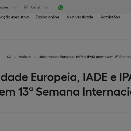
ssões:
Geral:
ação executiva
Ensino online
A universidade
Admissões
Notícias
Universidade Europeia, IADE e IPAM promovem 13ª Semana
idade Europeia, IADE e I
m 13ª Semana Internaci