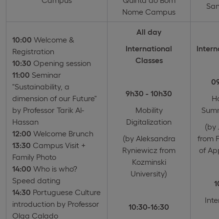
Sa
Nome Campus
All day
10:00
Welcome &
International
Intern
Registration
Classes
10:30
Opening session
11:00
Seminar
09
"Sustainability, a
9h30 - 10h30
dimension of our Future"
H
by Professor Tarik Al-
Mobility
Summ
Hassan
Digitalization
(by 
12:00
Welcome Brunch
(by Aleksandra
from F
13:30
Campus Visit +
Ryniewicz from
of Ap
Family Photo
Kozminski
14:00
Who is who?
University)
Speed dating
1
14:30
Portuguese Culture
Inte
introduction by Professor
10:30-16:30
Olga Calado