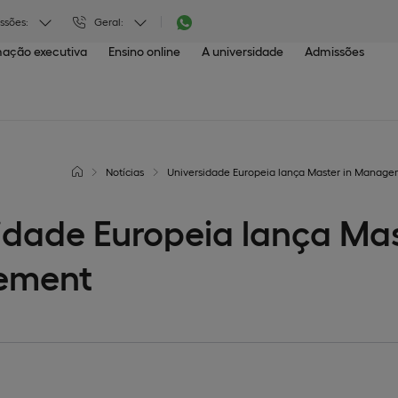
ssões:
Geral:
ação executiva
Ensino online
A universidade
Admissões
Notícias
Universidade Europeia lança Master in Manag
idade Europeia lança Mas
ement