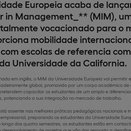
idade Europeia acaba de lança
r in Management_** (MIM), u
talmente vocacionado para o m
rciona mobilidade internaciona
 com escolas de referencia com
 da Universidade da California.
onado em inglês, o MIM da Universidade Europeia vai permitir
deiramente global, promovido por um corpo académico de ex
 pretendem capacitar os estudantes de um amplo e diferenci
, potenciando a sua integração no mercado de trabalho.
tá assente nas melhores práticas pedagógicas nacionais e in
empresarial, preparando os estudantes da Universidade Euro
 longo dos quatro semestres, os estudantes estão em conta
o desenvolvimento de projetos que vão dar resposta a desafios