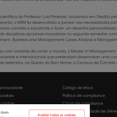
entífica do Professor Luís Pimentel, doutorado em Gestão pe
arial, o MIM foi desenvolvido a pensar nas necessidades pa
rama convida o estudante a fazer um desenho personalizado d
e disciplinas opcionais inovadoras no segundo semestre co
ent, Business and Management
Cases Analysis
e
Manageme
tes com vontade de correr o mundo, o Master in Management 
acionais e internacionais que pretendam desenvolver uma carr
 de setembro, na Quinta do Bom Nome, o Campus de Carnide da
e privacidade
Código de ética
 cookies
Política de compliance
 cookies
Canal de compliance
Plano de Igualdade de Géne
eu bom
Aceitar todos os cookies