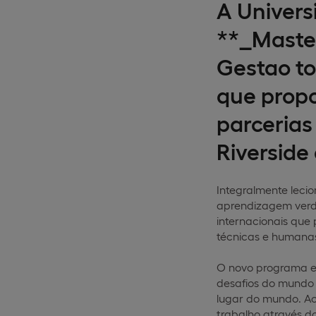
A Univers
**_Maste
Gestao to
que propo
parcerias
Riverside
Integralmente leci
aprendizagem verda
internacionais que
técnicas e humanas
O novo programa es
desafios do mundo 
lugar do mundo. Ao
trabalho através d