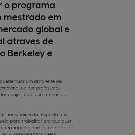
r o programa
m mestrado em
ercado global e
l atraves de
o Berkeley e
 experienciar um ambiente de
celência e por professores
ador conjunto de competências
ternacionais e dá resposta aos
peia para trabalhar em qualquer
cto permanente com o mercado de
 reais apresentados pelas