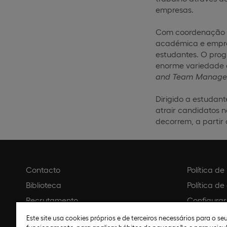
empresas.
Com coordenação ci
académica e empres
estudantes. O prog
enorme variedade d
and Team Managem
Dirigido a estudan
atrair candidatos n
decorrem, a partir
Contacto
Política d
Biblioteca
Política de
Recrutamento
Configurar
Agendar visita
Aviso legal
Este site usa cookies próprios e de terceiros necessários para o s