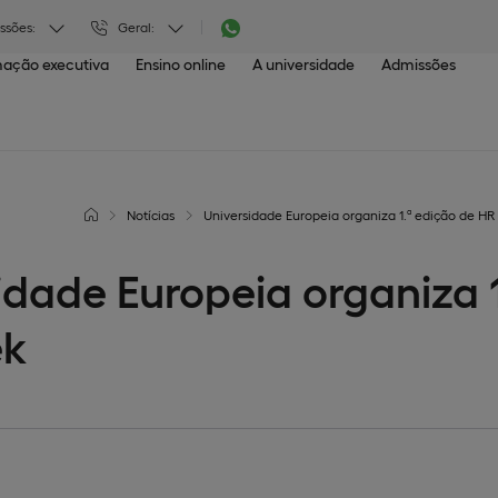
ssões:
Geral:
ação executiva
Ensino online
A universidade
Admissões
Notícias
Universidade Europeia organiza 1.ª edição de H
idade Europeia organiza 1
k