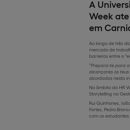
A Univers
Week ate
em Carni
Ao longo de três d
mercado de trabalh
barreiras entre o “e
“
Prepara-te para a
alcançares os teus 
abordados nesta ini
No âmbito da HR Wee
Storytelling na Ge
Rui Quinhones, João
Fortes, Pedro Branc
com os estudantes 