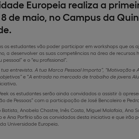
idade Europeia realiza a primei
 8 de maio, no Campus da Qui
de.
ias os estudantes vão poder participar em workshops que os 
o, a desenvolver as suas competências na área de recursos 
u pessoal” e o “eu profissional”.
 tua entrevista. A tua Marca Pessoal Importa”, “Motivação 
objetivos”
e “
A entrada no mercado de trabalho de jovens Al
ciativa.
k os estudantes serão ainda convidados a assistir à apresent
stão de Pessoas” com a participação de José Bencaleiro e Pedr
 Batista, Anabela Chastre, Inês Costa, Miguel Malafaia, Ana So
o e Ana Porfírio são os convidados desta iniciativa e que irão 
da Universidade Europeia.