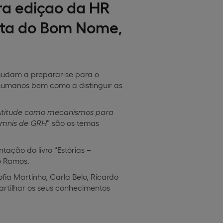
ra ediçao da HR
nta do Bom Nome,
ajudam a preparar-se para o
humanos bem como a distinguir as
e Atitude como mecanismos para
umnis de GRH
” são os temas
ação do livro “Estórias –
o Ramos.
fia Martinho, Carla Belo, Ricardo
partilhar os seus conhecimentos