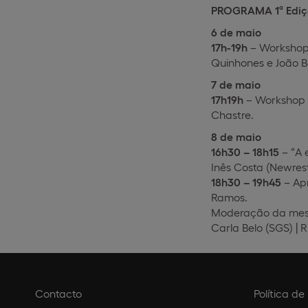
PROGRAMA 1ª Ediçã
6 de maio
17h-19h
– Workshop 
Quinhones e Jo
7 de maio
17h19h
– Workshop “
Chastre.
8 de maio
16h30 – 18h15
– “A 
Inês Costa (Newrest
18h30 – 19h45
– Apr
Ramos.
Moderação da mesa
Carla Belo (SGS) | 
Contacto
Política d