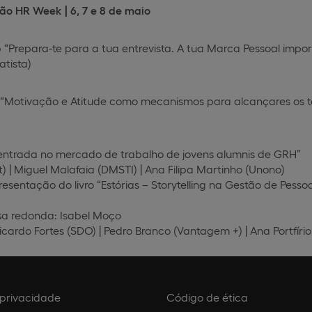
o HR Week | 6, 7 e 8 de maio
“Prepara-te para a tua entrevista. A tua Marca Pessoal import
ão Batista)
Motivação e Atitude como mecanismos para alcançares os t
entrada no mercado de trabalho de jovens alumnis de GRH”
) | Miguel Malafaia (DMSTI) | Ana Filipa Martinho (Unono)
esentação do livro “Estórias – Storytelling na Gestão de Pesso
 redonda: Isabel Moço
Ricardo Fortes (SDO) | Pedro Branco (Vantagem +) | Ana Portfírio
e privacidade
Código de ética