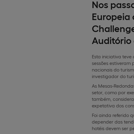
Nos passa
Europeia 
Challenge
Auditório
Esta iniciativa tev
sessões estiveram p
nacionais do turism
investigador do tur
As Mesas-Redondas 
setor, como por ex
também, considerad
expetativa dos con
Foi ainda referido 
depender das tendê
hotéis devem ser p