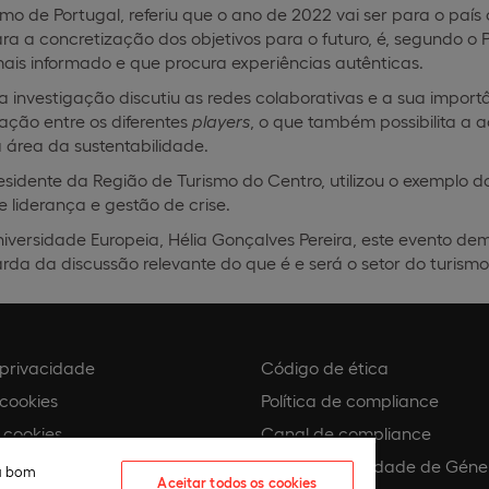
ismo de Portugal, referiu que o ano de 2022 vai ser para o paí
Para a concretização dos objetivos para o futuro, é, segundo o
ais informado e que procura experiências autênticas.
nvestigação discutiu as redes colaborativas e a sua importân
ção entre os diferentes
players
, o que também possibilita a a
 área da sustentabilidade.
idente da Região de Turismo do Centro, utilizou o exemplo do
 liderança e gestão de crise.
niversidade Europeia, Hélia Gonçalves Pereira, este evento d
da da discussão relevante do que é e será o setor do turismo
e privacidade
Código de ética
 cookies
Política de compliance
 cookies
Canal de compliance
Plano de Igualdade de Géne
eu bom
Aceitar todos os cookies