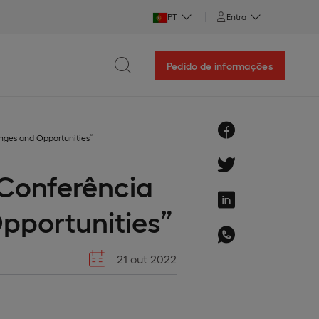
PT
Entra
Pedido de informações
nges and Opportunities”
 Conferência
pportunities”
21 out 2022