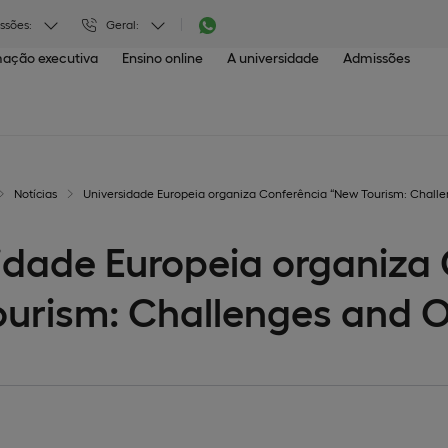
ssões:
Geral:
ação executiva
Ensino online
A universidade
Admissões
Notícias
Universidade Europeia organiza Conferência “New Tourism: Challe
idade Europeia organiza
urism: Challenges and O