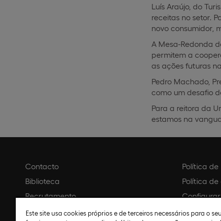
Luís Araújo, do Tur
receitas no setor. 
novo consumidor, m
A Mesa-Redonda da i
permitem a coopera
as ações futuras na
Pedro Machado, Pres
como um desafio de
Para a reitora da U
estamos na vanguar
Contacto
Política d
Biblioteca
Política de
Recrutamento
Configurar
Agendar visita
Aviso legal
Este site usa cookies próprios e de terceiros necessários para o s