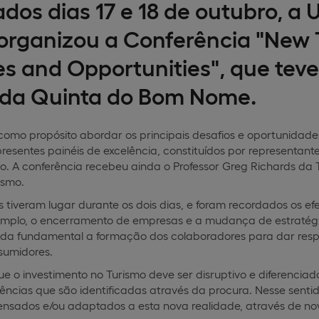
dos dias 17 e 18 de outubro, a 
organizou a Conferência "New 
s and Opportunities", que teve
 da Quinta do Bom Nome.
e como propósito abordar os principais desafios e oportunidad
resentes painéis de excelência, constituídos por representante
o. A conferência recebeu ainda o Professor Greg Richards da 
ismo.
tiveram lugar durante os dois dias, e foram recordados os ef
emplo, o encerramento de empresas e a mudança de estratégi
a fundamental a formação dos colaboradores para dar respo
sumidores.
que o investimento no Turismo deve ser disruptivo e diferenci
ncias que são identificadas através da procura. Nesse senti
ensados e/ou adaptados a esta nova realidade, através de nov