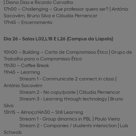
| Diana Dias e Ricardo Carvalho
17h00 –
Challenging
– Que professor quero ser? | António
Sacavém, Bruno Silva e Cláudia Pernencar
17h45 – Encerramento
Dia 26 - Salas L02,L18 E L26 (Campus da Lispolis)
10h00 –
Building
– Carta de Compromisso Ético | Grupo de
Trabalho para o Compromisso Ético
11h30 – Coffee Break
11h45 –
Learning
Stream 1 - Communicate 2 connect in class |
António Sacavém
Stream 2 - No copy/paste | Cláudia Pernencar
Stream 3 - Learning through technology | Bruno
Silva
13h15 – Almoço
14h30 –
Still Learning
Stream 1 - Group dinamics in PBL | Paulo Vieira
Stream 2 - Companies / students interaction | Luís
Schwab