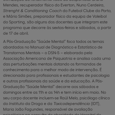
Mendes, recuperador físico do Everton, Nuno Cerdeira,
Strenght & Conditioning Coach
do Futebol Clube do Porto,
e Mário Simões, preparador físico da equipa de Voleibol
do Sporting, são alguns dos docentes que integram este
programa que decorre às sextas-feiras e sábados, a partir
de 17 de abril.
A Pós-Graduação “Saúde Mental” foca todos os temas
abordados no Manual de Diagnóstico e Estatístico de
Transtornos Mentais – o DSN-5 – elaborado pela
Associação Americana de Psiquiatria e analisa cada uma
das perturbações mentais dotando os formandos de
conhecimento para o melhor modo de intervenção. É
direcionada para profissionais e estudantes de psicologia
e outros profissionais da saúde e da educação. A Pós-
Graduação “Saúde Mental” decorre aos sábados e
domingos entre as 11h e as 14h e tem início em maio. No
seu corpo docente incluem-se Raúl Melo, psicólogo clínico
do
Instituto
da Droga e da
Toxicodependência
(IDT),
Maria João Fagundes, responsável de avaliação
psicológica na consulta de obesidade do Hospital de