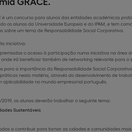
mia GRACE.
é um concurso para alunos das entidades académicas proto
indo os alunos da Universidade Europeia e do IPAM, e tem como
s sobre um tema de Responsabilidade Social Corporativa.
a iniciativa:
s premiados o acesso à participação numa iniciativa na área
 onde irá beneficiar também de networking relevante para o se
unos para a importância da Responsabilidade Social Corporati
práticas nesta matéria, através do desenvolvimento de traba
m aplicabilidade no mundo empresarial português.
8/2019, os alunos deverão trabalhar o seguinte tema:
ades Sustentáveis
s a contribuir para tornar as cidades e comunidades mais inc