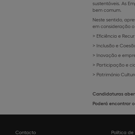
sustentáveis. As E
bem comum.
Neste sentido, apr
em consideração o 
> Eficiência e Rec
> Inclusão e Coesão
> Inovação e empr
> Participação e c
> Património Cultur
Candidaturas abert
Poderá encontrar 
Contacto
Política d