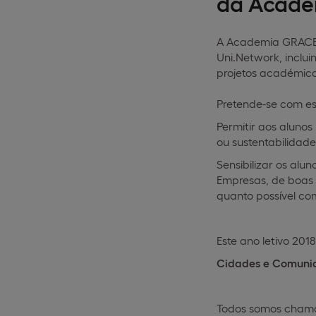
da Acade
A Academia GRACE 
Uni.Network, inclu
projetos académico
Pretende-se com est
Permitir aos aluno
ou sustentabilidade
Sensibilizar os al
Empresas, de boas 
quanto possível co
Este ano letivo 201
Cidades e Comunid
Todos somos chamado