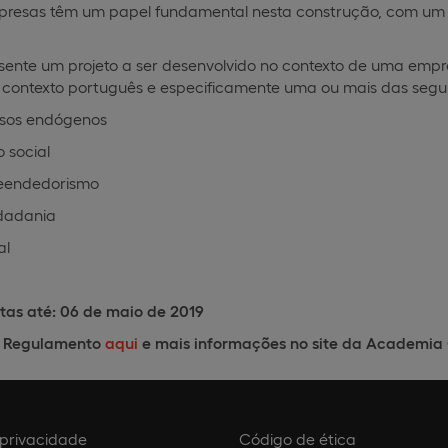
mpresas têm um papel fundamental nesta construção, com um i
esente um projeto a ser desenvolvido no contexto de uma empr
contexto português e especificamente uma ou mais das segui
ursos endógenos
 social
eendedorismo
idadania
al
as até: 06 de maio de 2019
o Regulamento
aqui
e mais informações no site da Academi
e privacidade
Código de ética