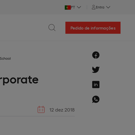
PT
Entra
Pedido de informações
 School
rporate
12 dez 2018