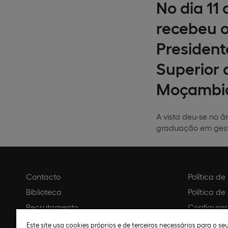
No dia 11
recebeu o
President
Superior 
Moçambi
A vista deu-se no 
graduação em gestã
Contacto
Política d
Biblioteca
Política de
Recrutamento
Configurar
Agendar visita
Aviso legal
Este site usa cookies próprios e de terceiros necessários para o s