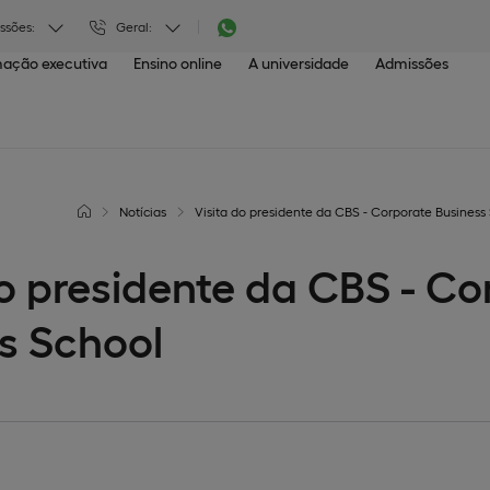
ssões:
Geral:
ação executiva
Ensino online
A universidade
Admissões
Notícias
Visita do presidente da CBS - Corporate Business
do presidente da CBS - Co
s School