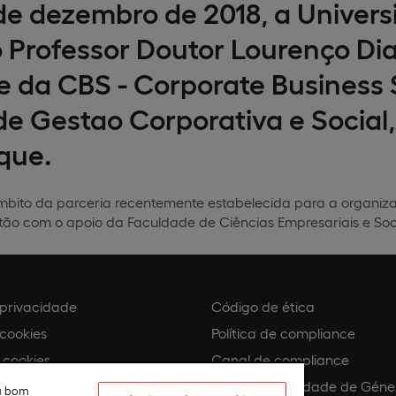
 de dezembro de 2018, a Univers
 Professor Doutor Lourenço Dias
e da CBS - Corporate Business 
de Gestao Corporativa e Social
que.
âmbito da parceria recentemente estabelecida para a organiz
o com o apoio da Faculdade de Ciências Empresariais e Soci
e privacidade
Código de ética
 cookies
Política de compliance
 cookies
Canal de compliance
Plano de Igualdade de Géne
eu bom