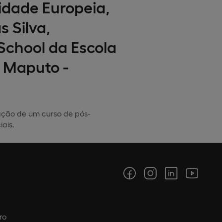
idade Europeia,
 Silva,
School da Escola
, Maputo -
ação de um curso de pós-
ais.
ro