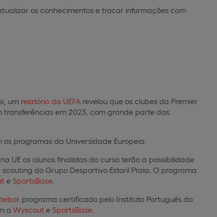
 atualizar os conhecimentos e trocar informações com
si, um
relatório da UEFA
revelou que os clubes da Premier
m transferências em 2023, com grande parte das
m os programas da Universidade Europeia:
 na UE os alunos finalistas do curso terão a possibilidade
 scouting do Grupo Desportivo Estoril Praia. O programa
t
e
SportsBase
.
utebol
: programa certificado pelo Instituto Português do
om a
Wyscout
e
SportsBase
.