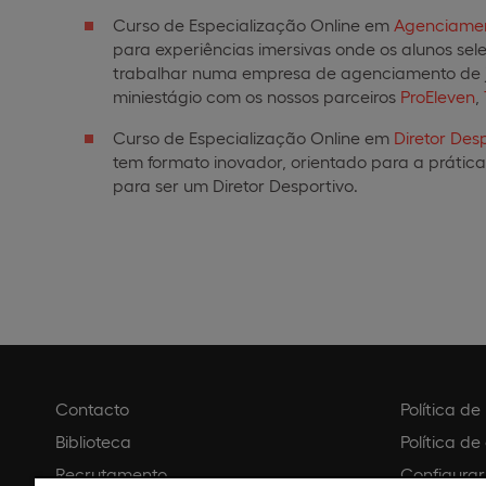
Curso de Especialização Online em
Agenciamen
para experiências imersivas onde os alunos se
trabalhar numa empresa de agenciamento de jo
miniestágio com os nossos parceiros
ProEleven
,
Curso de Especialização Online em
Diretor Des
tem formato inovador, orientado para a prátic
para ser um Diretor Desportivo.
Contacto
Política d
Biblioteca
Política de
Recrutamento
Configurar