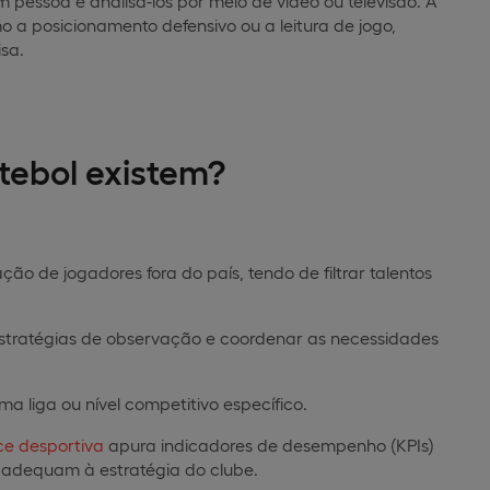
em pessoa e analisá-los por meio de vídeo ou televisão. A
o a posicionamento defensivo ou a leitura de jogo,
sa.
utebol existem?
ação de jogadores fora do país, tendo de filtrar talentos
estratégias de observação e coordenar as necessidades
a liga ou nível competitivo específico.
ce desportiva
apura indicadores de desempenho (KPIs)
e adequam à estratégia do clube.