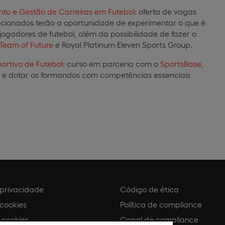
to e Gestão de Carreiras em Futebol
: oferta de vagas
lecionados terão a oportunidade de experimentar o que é
gadores de futebol, além da possibilidade de fazer o
Team of Future
e Royal Platinum Eleven Sports Group.
portivo de Futebol
: curso em parceria com o
SportsBase
,
a e dotar os formandos com competências essenciais
e privacidade
Código de ética
 cookies
Política de compliance
 cookies
Canal de compliance