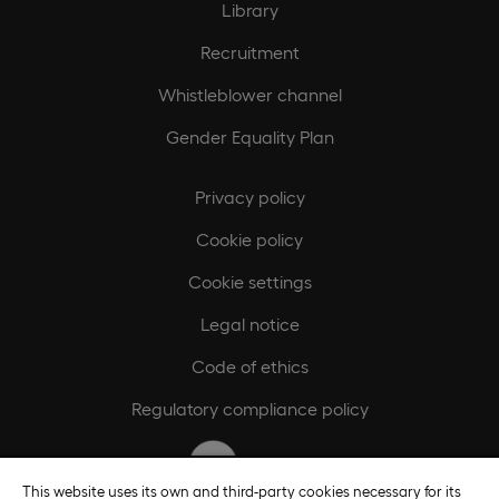
Library
Recruitment
Whistleblower channel
Gender Equality Plan
Privacy policy
Cookie policy
Cookie settings
Legal notice
Code of ethics
Regulatory compliance policy
This website uses its own and third-party cookies necessary for its