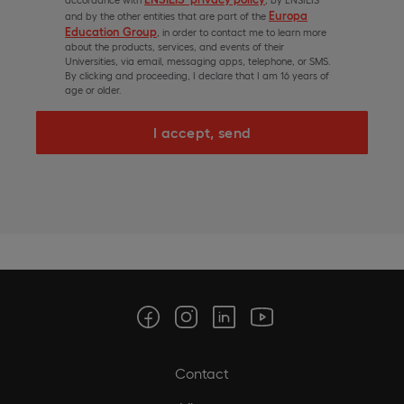
Europa
and by the other entities that are part of the
Education Group
, in order to contact me to learn more
about the products, services, and events of their
Universities, via email, messaging apps, telephone, or SMS.
By clicking and proceeding, I declare that I am 16 years of
age or older.
I accept, send
Contact