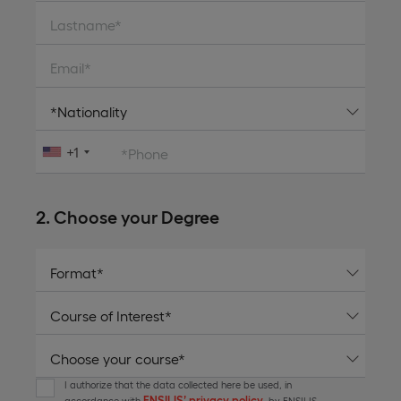
Lastname*
Email*
+1
*Phone
2. Choose your Degree
I authorize that the data collected here be used, in
ENSILIS’ privacy policy
accordance with
, by ENSILIS