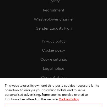
Library
Recruitment
Whistleblower channel
Gender Equality Plan
Privacy policy
Cookie policy
Cookie settings
Legal notice
Code of ethics
This website uses its own and third-party cookies necessary for its
Regulatory compliance policy
operation, to analyse your browsing habits and to serve
personalised advertising. Some cookies are also related to
functionalities offered on the website
Cookies Policy