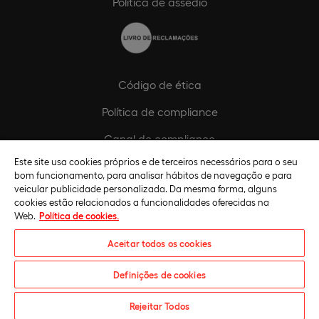
Política de assédio
Código de ética
Política de compliance
Canal de compliance
Este site usa cookies próprios e de terceiros necessários para o seu
Plano de Igualdade de Género
bom funcionamento, para analisar hábitos de navegação e para
veicular publicidade personalizada. Da mesma forma, alguns
cookies estão relacionados a funcionalidades oferecidas na
Web.
Política de cookies.
Aceitar todos os cookies
Definições de cookies
Universidade Europeia © 2026. Todos os direitos reservados
Rejeitar Todos