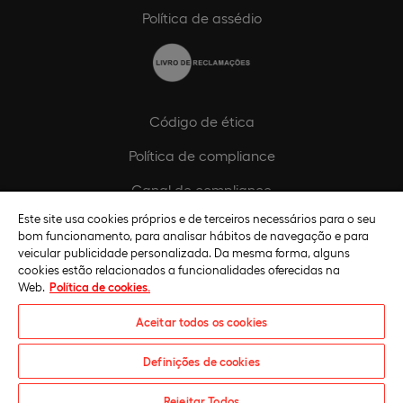
Política de assédio
Código de ética
Política de compliance
Canal de compliance
Este site usa cookies próprios e de terceiros necessários para o seu
Plano de Igualdade de Género
bom funcionamento, para analisar hábitos de navegação e para
veicular publicidade personalizada. Da mesma forma, alguns
cookies estão relacionados a funcionalidades oferecidas na
Web.
Política de cookies.
Aceitar todos os cookies
Definições de cookies
Universidade Europeia © 2026. Todos os direitos reservados
Rejeitar Todos