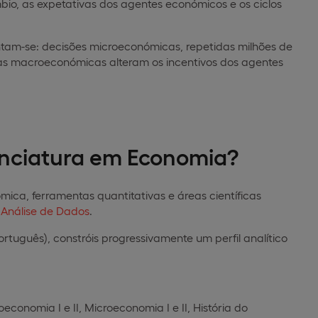
bio, as expetativas dos agentes económicos e os ciclos
ntam-se: decisões microeconómicas, repetidas milhões de
as macroeconómicas alteram os incentivos dos agentes
enciatura em Economia?
ca, ferramentas quantitativas e áreas científicas
e
Análise de Dados
.
ortuguês), constróis progressivamente um perfil analítico
nomia I e II, Microeconomia I e II, História do