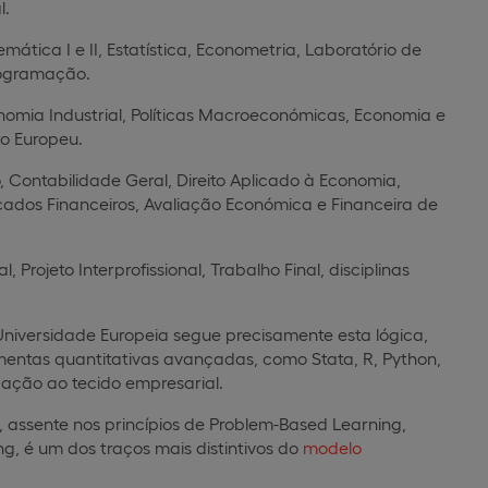
l.
ática I e II, Estatística, Econometria, Laboratório de
rogramação.
omia Industrial, Políticas Macroeconómicas, Economia e
to Europeu.
 Contabilidade Geral, Direito Aplicado à Economia,
cados Financeiros, Avaliação Económica e Financeira de
 Projeto Interprofissional, Trabalho Final, disciplinas
niversidade Europeia segue precisamente esta lógica,
mentas quantitativas avançadas, como Stata, R, Python,
igação ao tecido empresarial.
 assente nos princípios de Problem-Based Learning,
g, é um dos traços mais distintivos do
modelo