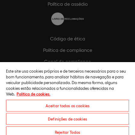
Política de assédio
Código de ética
Política de compliance
Canal de compliance
Este site usa cookies próprios e de terceiros necessários para o seu
Plano de Igualdade de Género
bom funcionamento, para analisar hábitos de navegação e para
veicular publicidade personalizada. Da mesma forma, alguns
cookies estão relacionados a funcionalidades oferecidas na
Web.
Política de cookies.
Aceitar todos os cookies
Definições de cookies
Universidade Europeia © 2026. Todos os direitos reservados
Rejeitar Todos