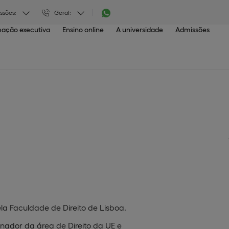
ssões:
Geral:
ação executiva
Ensino online
A universidade
Admissões
la Faculdade de Direito de Lisboa.
enador da área de Direito da UE e