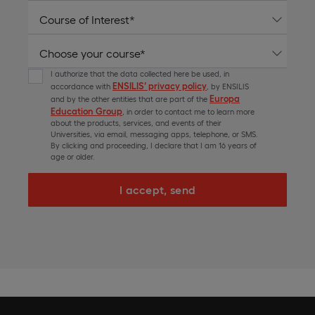
I authorize that the data collected here be used, in
ENSILIS’ privacy policy
accordance with
, by ENSILIS
Europa
and by the other entities that are part of the
Education Group
, in order to contact me to learn more
about the products, services, and events of their
Universities, via email, messaging apps, telephone, or SMS.
By clicking and proceeding, I declare that I am 16 years of
age or older.
I accept, send