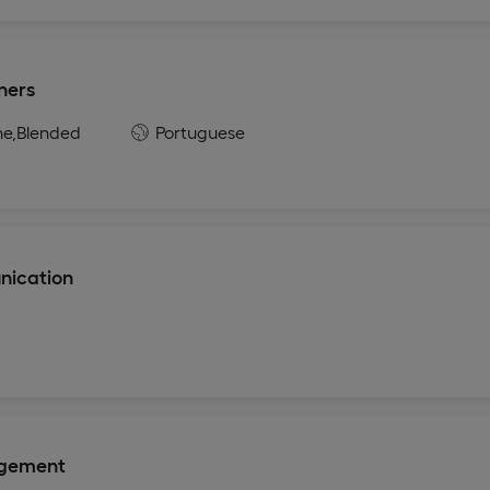
ners
ne,
Blended
Portuguese
nication
agement