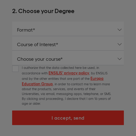
2. Choose your Degree
I authorize that the data collected here be used, in
ENSILIS’ privacy policy
accordance with
, by ENSILIS
Europa
and by the other entities that are part of the
Education Group
, in order to contact me to learn more
about the products, services, and events of their
Universities, via email, messaging apps, telephone, or SMS.
By clicking and proceeding, I declare that I am 16 years of
age or older.
I accept, send